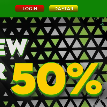
LOGIN
DAFTAR